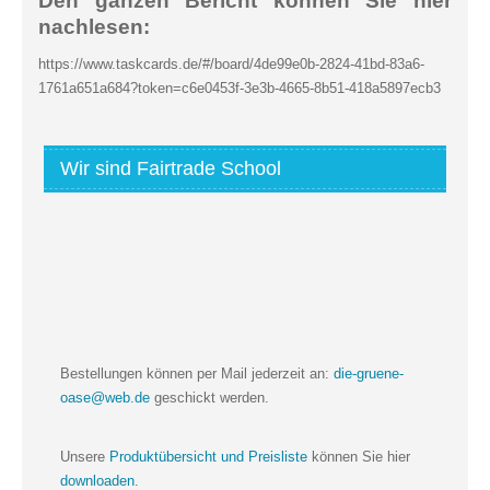
Den ganzen Bericht können Sie hier
nachlesen:
https://www.taskcards.de/#/board/4de99e0b-2824-41bd-83a6-
1761a651a684?token=c6e0453f-3e3b-4665-8b51-418a5897ecb3
Wir sind Fairtrade School
Bestellungen können per Mail jederzeit an:
die-gruene-
oase@web.de
geschickt werden.
Unsere
Produktübersicht und Preisliste
können Sie hier
downloaden
.