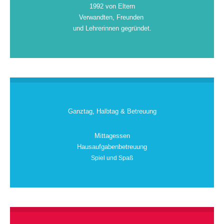
1992 von Eltern
Verwandten, Freunden
und Lehrerinnen gegründet.
Ganztag, Halbtag & Betreuung
Mittagessen
Hausaufgabenbetreuung
Spiel und Spaß