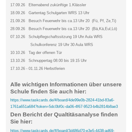
17.09.26 Elternabend zukünftige 1.Klässler
18.09.26 Gartentag Schulgarten WRS 13 Uhr
21.09.26 Besuch Feuerwehr bis ca.13 Uhr 20 (Fü, Pf, Ze,Ti)
28.09.26 Besuch Feuerwehr bis ca.13 Uhr 20 (Bä,Kä,Eul,Lö)
07.10.26 Schulpflegschaftssitzung 19 Uhr Aula WRS
Schulkonferenz 19 Uhr 30 Aula WRS
10.10.26 Tag der offenen Tür
13.10.26 Schnuppertag 08.00 bis 19.15 Uhr
17.10.26 - 01.11.26 Herbstferien
Alle wichtigen Informationen über unsere
Schule finden Sie auch hier:
https://www.taskcards.de/#/board/4de99e0b-2824-41bd-83a6-
1761a651a684?token=5dc0bf0c-da06-4f67-9523-b4b2814b8ae3
Den Bericht der Qualtitäsanalyse finden
Sie hier:
https://www.taskcards.de/#/board/3d486d70-e3e5-4438-ad69-