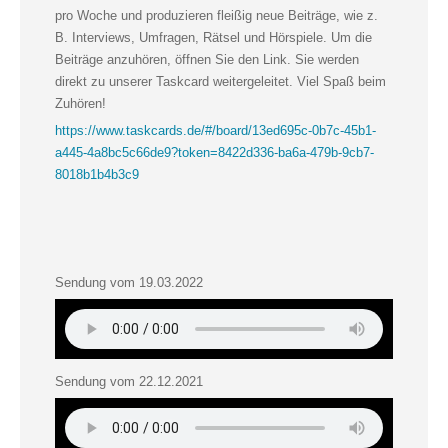
pro Woche und produzieren fleißig neue Beiträge, wie z.
B. Interviews, Umfragen, Rätsel und Hörspiele. Um die
Beiträge anzuhören, öffnen Sie den Link. Sie werden
direkt zu unserer Taskcard weitergeleitet. Viel Spaß beim
Zuhören!
https://www.taskcards.de/#/board/13ed695c-0b7c-45b1-
a445-4a8bc5c66de9?token=8422d336-ba6a-479b-9cb7-
8018b1b4b3c9
Sendung vom 19.03.2022
Sendung vom 22.12.2021