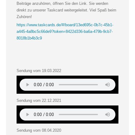
Beiträge anzuhören, öffnen Sie den Link. Sie werden
direkt zu unserer Taskcard weitergeleitet. Viel Spaß beim
Zuhören!
https://www.taskcards.de/#/board/13ed695c-0b7c-45b1-
a445-4a8bc5c66de9?token=8422d336-ba6a-479b-9cb7-
8018b1b4b3c9
Sendung vom 19.03.2022
Sendung vom 22.12.2021
Sendung vom 08.04.2020