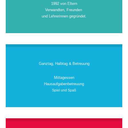
1992 von Eltern
Verwandten, Freunden
und Lehrerinnen gegründet.
Ganztag, Halbtag & Betreuung
Mittagessen
Hausaufgabenbetreuung
Spiel und Spaß