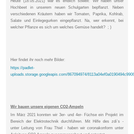
Heute (18.05.2021) war es endlich soweit: Wir haben unser
Hochbeet in unserem neuen Schulgarten bepflanzt. Neben
verschiedenen Kräutern haben wir Tomaten, Paprika, Kohlrab,
Salate und Einlegegurken eingepflanzt. Na, wer erkennt, bei
welcher Pflanze es sich um welches Gemüse handelt? ; )
Hier findet ihr noch mehr Bilder:
https://padlet-
uploads.storage.googleapis.com/867094974/8113a04ef0a0190494c99
Wir bauen unsere eigenen CO2-Ampeln
Im März 2021 konnten wir 3er- und 4er- Füchse ein Projekt im
Bereich der Elektrotechnik durchführen. Mit Hilfe des zdi`s -
unter Leitung von Frau Thiel - haben wir coronakonform unter