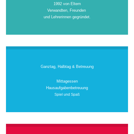
1992 von Eltern
Verwandten, Freunden
und Lehrerinnen gegründet.
Ganztag, Halbtag & Betreuung
Mittagessen
Hausaufgabenbetreuung
Spiel und Spaß