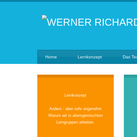
Home
Lernkonzept
Das T
Lernkonzept
Anders - aber sehr angenehm
Warum wir in altersgemischten
Lerngruppen arbeiten.