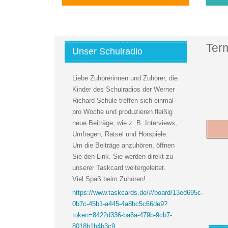
Ter
Unser Schulradio
Liebe Zuhörerinnen und Zuhörer, die
Kinder des Schulradios der Werner
Richard Schule treffen sich einmal
pro Woche und produzieren fleißig
neue Beiträge, wie z. B. Interviews,
Umfragen, Rätsel und Hörspiele.
Um die Beiträge anzuhören, öffnen
Sie den Link. Sie werden direkt zu
unserer Taskcard weitergeleitet.
Viel Spaß beim Zuhören!
Limite
https://www.taskcards.de/#/board/13ed695c-
0b7c-45b1-a445-4a8bc5c66de9?
token=8422d336-ba6a-479b-9cb7-
8018b1b4b3c9