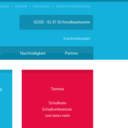
ungen
Kontakt
Impressum
Datenschutzerklärung
02330 - 91 97 93 Anrufbeantworter
Krankmeldungen
e
Nachhaltigkeit
Partner
g
Termine
Schulfeste
Schulkonferenzen
und vieles mehr