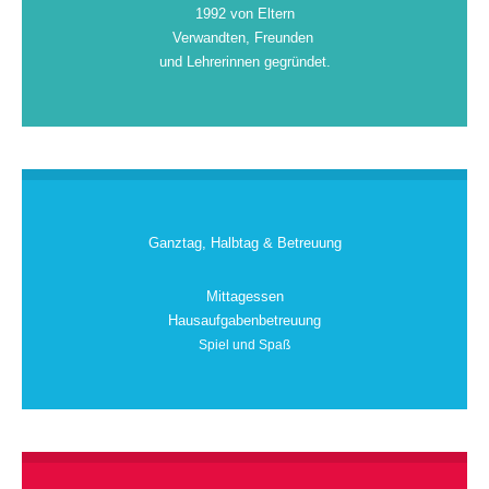
1992 von Eltern
Verwandten, Freunden
und Lehrerinnen gegründet.
Ganztag, Halbtag & Betreuung
Mittagessen
Hausaufgabenbetreuung
Spiel und Spaß