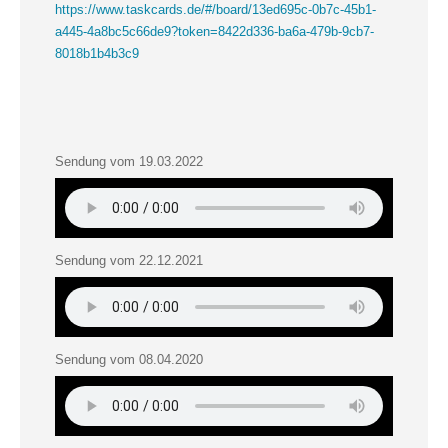
https://www.taskcards.de/#/board/13ed695c-0b7c-45b1-
a445-4a8bc5c66de9?token=8422d336-ba6a-479b-9cb7-
8018b1b4b3c9
Sendung vom 19.03.2022
Sendung vom 22.12.2021
Sendung vom 08.04.2020