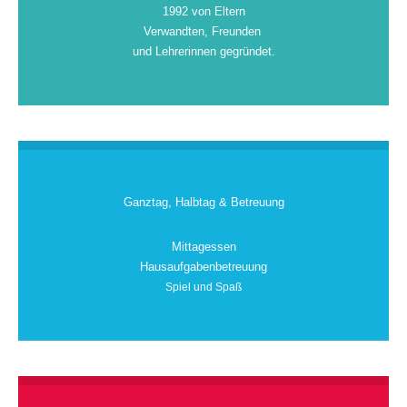
1992 von Eltern
Verwandten, Freunden
und Lehrerinnen gegründet.
Ganztag, Halbtag & Betreuung
Mittagessen
Hausaufgabenbetreuung
Spiel und Spaß