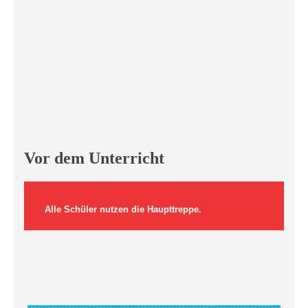
Vor dem Unterricht
Alle Schüler nutzen die Haupttreppe.
Der hintere Treppenaufgang wird von Kindern nur in
Begleitung von Erwachsenen benutzt