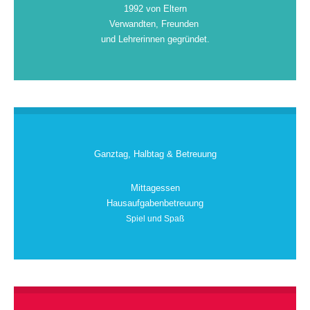
1992 von Eltern
Verwandten, Freunden
und Lehrerinnen gegründet.
Ganztag, Halbtag & Betreuung
Mittagessen
Hausaufgabenbetreuung
Spiel und Spaß