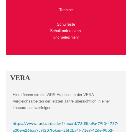
Termine
Schulfeste
Schulkonferenzen
und vieles mehr
VERA
Hier können sie die WRS-Ergebnisse der VERA
Vergleichsarbeiten der letzten Jahre übersichtlich in einer
Tascard nachverfolgen.
https://www.taskcards.de/#/board/73d5be9a-79f3-4737-
a30e-e266aa9c9f20?token=26f2ba4f-71e9-42de-90b2-