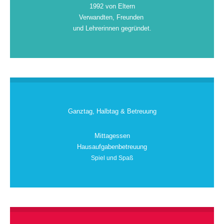
1992 von Eltern
Verwandten, Freunden
und Lehrerinnen gegründet.
Ganztag, Halbtag & Betreuung
Mittagessen
Hausaufgabenbetreuung
Spiel und Spaß