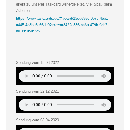
direkt zu unserer Taskcard weitergeleitet. Viel Spaß beim
Zuhören!
https://www.taskcards.de/#/board/13ed695c-0b7c-45b1-
a445-4a8bc5c66de9?token=8422d336-ba6a-479b-9cb7-
8018b1b4b3c9
Sendung vom 19.03.2022
Sendung vom 22.12.2021
Sendung vom 08.04.2020